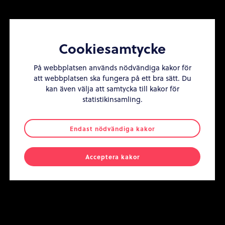
Cookiesamtycke
På webbplatsen används nödvändiga kakor för
att webbplatsen ska fungera på ett bra sätt. Du
kan även välja att samtycka till kakor för
statistikinsamling.
Endast nödvändiga kakor
Allt du behöver veta för att trycka visitkort
Acceptera kakor
Kunskap
Torsdag 23 September 2021