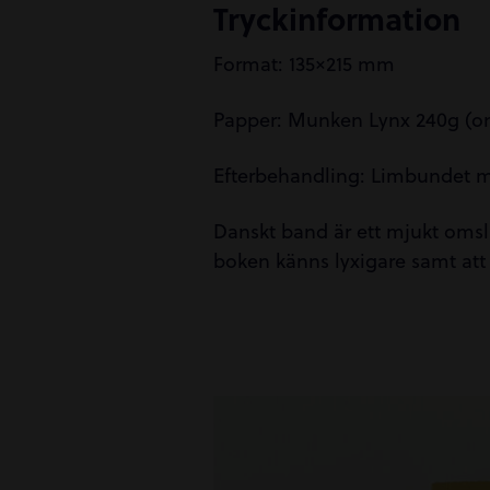
Tryckinformation
Format: 135×215 mm
Papper: Munken Lynx 240g (om
Efterbehandling: Limbundet 
Danskt band är ett mjukt omsla
boken känns lyxigare samt at