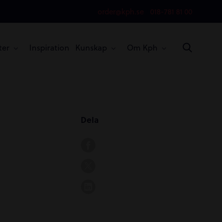
order@kph.se
/
018-781 81 00
ter
Inspiration
Kunskap
Om Kph
Dela