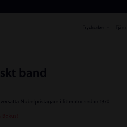
Trycksaker
Tjäns
skt band
ersatta Nobelpristagare i litteratur sedan 1970.
å Bokus!