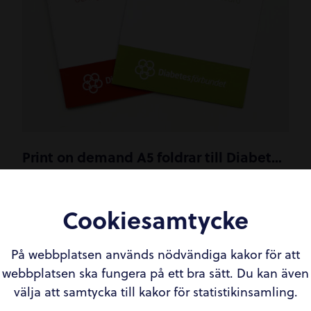
Print on demand A5 foldrar till Diabetesförbundet
Broschyr/Folder/Katalog
,
Grafisk form
Cookiesamtycke
På webbplatsen används nödvändiga kakor för att
webbplatsen ska fungera på ett bra sätt. Du kan även
välja att samtycka till kakor för statistikinsamling.