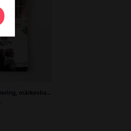
Broschyr med guldfoliering, märkesband och tygkasse
t