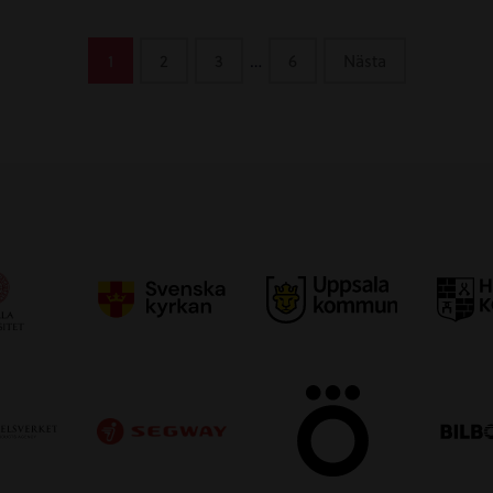
1
2
3
…
6
Nästa