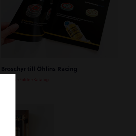
Broschyr till Öhlins Racing
Broschyr/Folder/Katalog