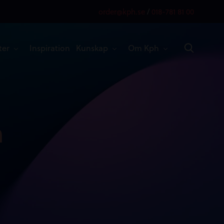
order@kph.se
/
018-781 81 00
ter
Inspiration
Kunskap
Om Kph
n