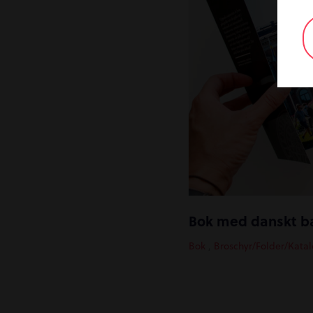
Bok
,
Broschyr/Folder/Kata