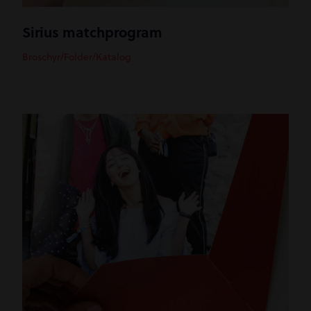
Sirius matchprogram
Broschyr/Folder/Katalog