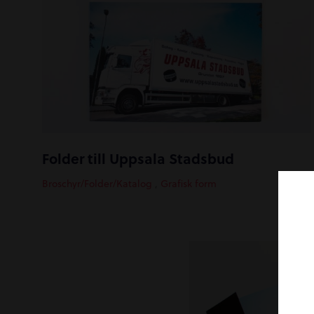
Folder till Uppsala Stadsbud
Broschyr/Folder/Katalog
,
Grafisk form