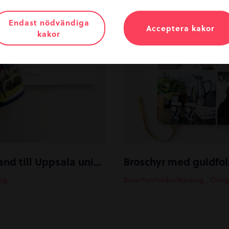
Endast nödvändiga
Acceptera kakor
kakor
Bok med danskt band till Uppsala universitet
log
Broschyr/Folder/Katalog
,
Övrig