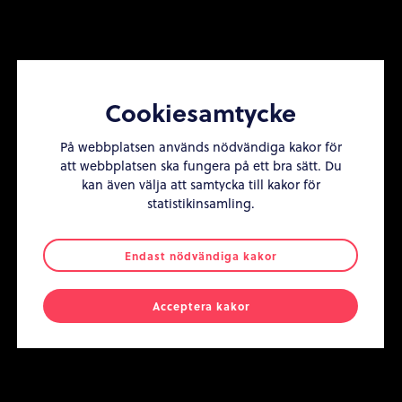
Cookiesamtycke
Senapsetiketter
På webbplatsen används nödvändiga kakor för
Dekal/Etikett
att webbplatsen ska fungera på ett bra sätt. Du
kan även välja att samtycka till kakor för
statistikinsamling.
Endast nödvändiga kakor
Acceptera kakor